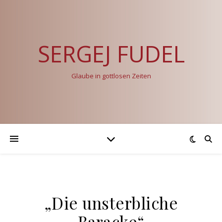
SERGEJ FUDEL
Glaube in gottlosen Zeiten
„Die unsterbliche
Baracke“